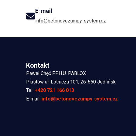
E-mail
info@betonovezumpy-system.cz
Kontakt
Paweł Chęć F.P.H.U. PABLOX
Piastów ul. Lotnicza 101, 26-660 Jedlińsk
Tel:
+420 721 166 013
E-mail:
info@betonovezumpy-system.cz