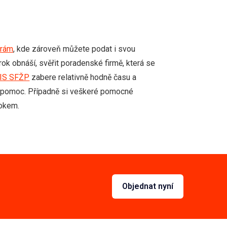
orám
, kde zároveň můžete podat i svou
rok obnáší, svěřit poradenské firmě, která se
IS SFŽP
zabere relativně hodně času a
at pomoc. Případně si veškeré pomocné
rokem.
Objednat nyní