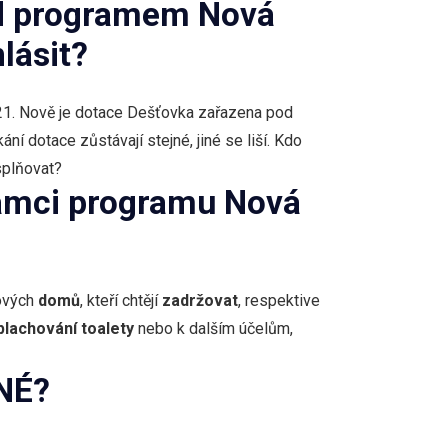
od programem Nová
lásit?
021. Nově je dotace Dešťovka zařazena pod
ání dotace zůstávají stejné, jiné se liší. Kdo
 splňovat?
rámci programu Nová
ových
domů
, kteří chtějí
zadržovat
, respektive
plachování toalety
nebo k dalším účelům,
JNÉ?