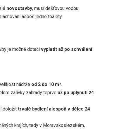
telé
novostavby
, musí dešťovou vodou
plachování aspoň jedné toalety.
avby je možné dotaci
vyplatit až po schválení
 velikost nádrže
od 2 do 10 m³
.
elem zálivky zahrady teprve
až po uplynutí 24
í doložit
trvalé bydlení alespoň v délce 24
dněných krajích, tedy v Moravskoslezském,