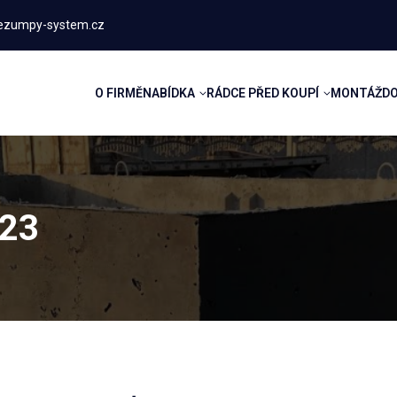
ezumpy-system.cz
O FIRMĚ
NABÍDKA
RÁDCE PŘED KOUPÍ
MONTÁŽ
D
023