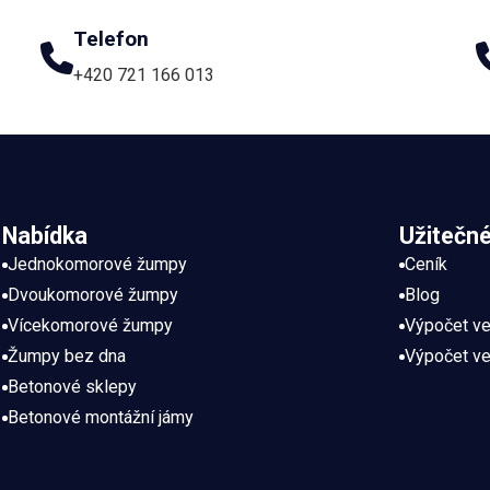
Telefon
+420 721 166 013
Nabídka
Užitečn
Jednokomorové žumpy
Ceník
Dvoukomorové žumpy
Blog
Vícekomorové žumpy
Výpočet ve
Žumpy bez dna
Výpočet ve
Betonové sklepy
Betonové montážní jámy