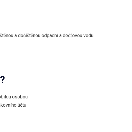
čištěnou a dočištěnou odpadní a dešťovou vodu
i?
obilou osobou
nkovního účtu