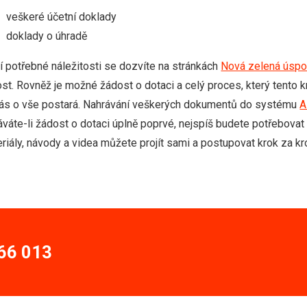
veškeré účetní doklady
doklady o úhradě
í potřebné náležitosti se dozvíte na stránkách
Nová zelená úsp
st. Rovněž je možné žádost o dotaci a celý proces, který tento k
ás o vše postará. Nahrávání veškerých dokumentů do systému
A
váte-li žádost o dotaci úplně poprvé, nejspíš budete potřebov
riály, návody a videa můžete projít sami a postupovat krok za k
166 013