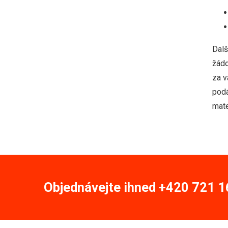
Dalš
žádo
za v
podá
mate
Objednávejte ihned +420 721 