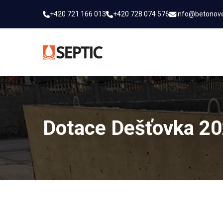
+420 721 166 013
+420 728 074 576
info@betonov
Dotace Dešťovka 2