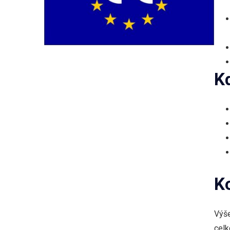
K
K
Výše
celk