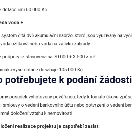
 dotace činí 60 000 Kč.
Šedá voda +
 systém čítá dvě akumulační nádrže, které jsou využívány na vy
 voda užitková nebo voda na zálivku zahrady.
 podpory je stanovena na 70 000 + 3 500 × m³
mální výše dotace dosahuje 105 000 Kč.
o potřebujete k podání žádost
rný posudek vyhotovený pověřenou, tedy k tomuto úkonu způs
i smlouvy o vedení bankovního účtu nebo potvrzení o vedení ba
mné doložení vztahu k nemovitosti
ložení realizace projektu je zapotřebí zaslat: