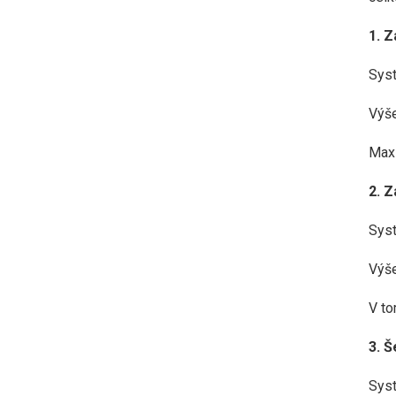
1. Z
Syst
Výše
Maxi
2. 
Syst
Výše
V to
3. 
Syst