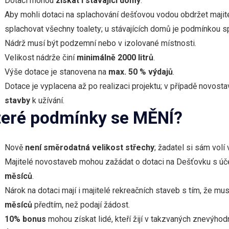
Dotaci mohou
získat i stávající domy
.
Aby mohli dotaci na splachování dešťovou vodou obdržet maji
splachovat všechny toalety; u stávajících domů je podmínkou s
Nádrž musí být podzemní nebo v izolované místnosti.
Velikost nádrže činí
minimálně 2000 litrů
.
Výše dotace je stanovena na
max. 50 % výdajů
.
Dotace je vyplacena až po realizaci projektu; v případě novost
stavby
k užívání.
teré podmínky se MĚNÍ?
Nově
není směrodatná velikost střechy
; žadatel si sám volí
Majitelé novostaveb mohou zažádat o dotaci na Dešťovku s úč
měsíců
.
Nárok na dotaci mají i majitelé rekreačních staveb s tím, že mus
měsíců
předtím, než podají žádost.
10% bonus
mohou získat lidé, kteří žijí v takzvaných znevýho