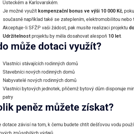
Ústeckém a Karlovarském.
Je možné využít
kompenzační bonus ve výši 10 000 Kč
, pok
současně například také se zateplením, elektromobilitou nebo 
Akceptuje-li SFŽP vaši žádost, pak musíte realizaci projektu
do
Udržitelnost
projektu by měla dosahovat alespoň
10 let
.
do může dotaci využít?
Vlastníci stávajících rodinných domů
Stavebníci nových rodinných domů
Nabyvatelé nových rodinných domů
Vlastníci bytových jednotek, přičemž bytový dům disponuje mi
patry
olik peněz můžete získat?
 dotace závisí na tom, k čemu budete chtít dešťovou vodu použ
ových způsobilých výdajů.