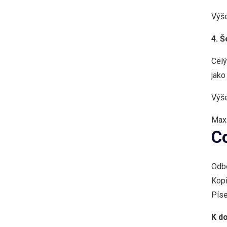
Výše
4. 
Celý
jako
Výše
Maxi
C
Odbo
Kopi
Píse
K do