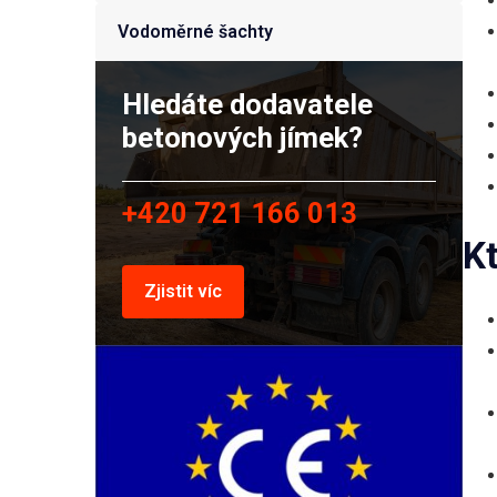
Vodoměrné šachty
Hledáte dodavatele
betonových jímek?
+420 721 166 013
K
Zjistit víc