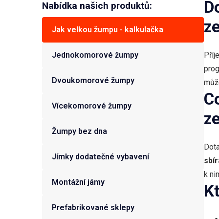
D
Nabídka našich produktů:
ze
Jak velkou žumpu - kalkulačka
Jednokomorové žumpy
Příj
pro
Dvoukomorové žumpy
může
C
Vícekomorové žumpy
z
Žumpy bez dna
Dot
Jímky dodatečné vybavení
sbí
k ni
Montážní jámy
K
Prefabrikované sklepy