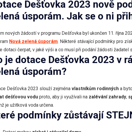
otace Dešťovka 2023 nově p
lená úsporám. Jak se o ni přih
em nových žádostí v programu Dešťovka byl ukončen 11. října 2
gram
Nová zelená úsporám
. Některé stávající podmínky pro získ
 dotaci čerpat, v jaké výši a co musí při podání žádosti žadatel
o je dotace Dešťovka 2023 v 
elená úsporám?
ace Dešťovka 2023 slouží zejména
vlastníkům rodinných
a byt
rat dešťovou vodu
proto, aby ji využívali na
zalévání zahrady
,
s
mž je užitková voda určena.
teré podmínky zůstávají STE